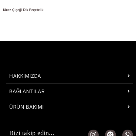
Kiraz Çiçeği Dik Peçetelik
HAKKIMIZDA
BAĞLANTILAR
ÜRÜN BAKIMI
I
P
W
Bizi takip edin...