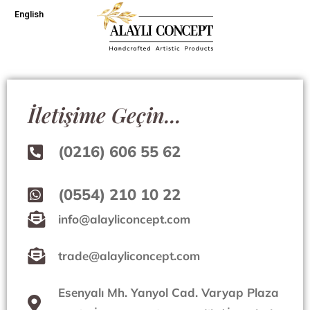
İçeriğe
English
atla
İletişime Geçin...
(0216) 606 55 62
(0554) 210 10 22
info@alayliconcept.com
trade@alayliconcept.com
Esenyalı Mh. Yanyol Cad. Varyap Plaza