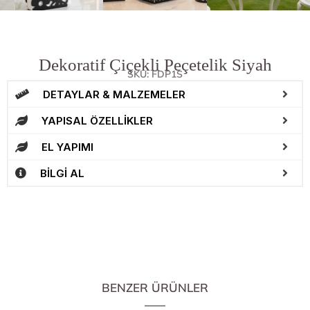
Dekoratif Çiçekli Peçetelik Siyah
SKU: FDP1S
DETAYLAR & MALZEMELER
YAPISAL ÖZELLİKLER
EL YAPIMI
BİLGİ AL
BENZER ÜRÜNLER