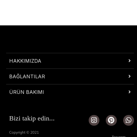
HAKKIMIZDA
BAĞLANTILAR
ÜRÜN BAKIMI
I
P
W
Bizi takip edin...
n
i
h
s
n
a
Copyright © 2021
t
t
t