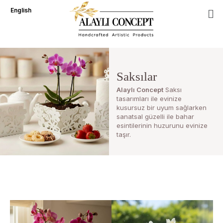
İçeriğe
English
atla
Saksılar
Alaylı Concept
Saksı
tasarımları ile evinize
kusursuz bir uyum sağlarken
sanatsal güzelli ile bahar
esintilerinin huzurunu evinize
taşır.