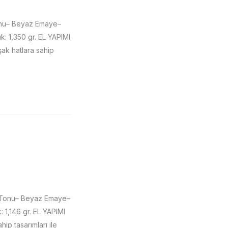
onu– Beyaz Emaye–
: 1,350 gr. EL YAPIMI
şak hatlara sahip
 Tonu– Beyaz Emaye–
1,146 gr. EL YAPIMI
ip tasarımları ile