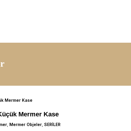
r
 Küçük Mermer Kase
mer
,
Mermer Objeler
,
SERİLER