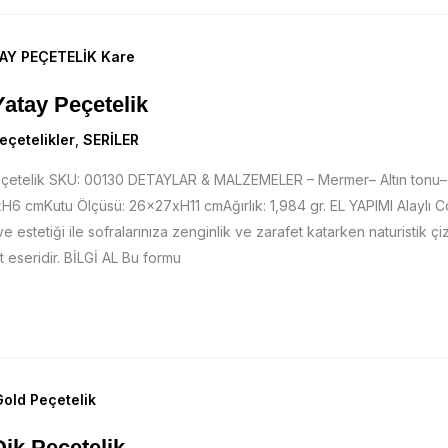
Yatay Peçetelik
eçetelikler
,
SERİLER
Peçetelik SKU: 00130 DETAYLAR & MALZEMELER – Mermer– Altın tonu–
6 cmKutu Ölçüsü: 26x27xH11 cmAğırlık: 1,984 gr. EL YAPIMI Alaylı C
e estetiği ile sofralarınıza zenginlik ve zarafet katarken naturistik çizg
t eseridir. BİLGİ AL Bu formu
Dik Peçetelik