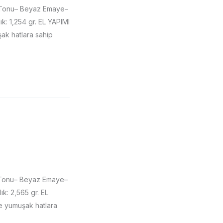
 Tonu– Beyaz Emaye–
: 1,254 gr. EL YAPIMI
şak hatlara sahip
 Tonu– Beyaz Emaye–
k: 2,565 gr. EL
ve yumuşak hatlara