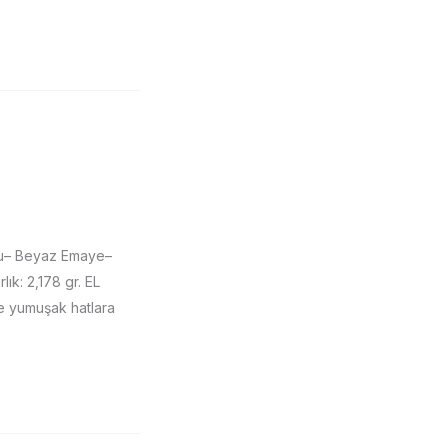
nu– Beyaz Emaye–
k: 2,178 gr. EL
ve yumuşak hatlara