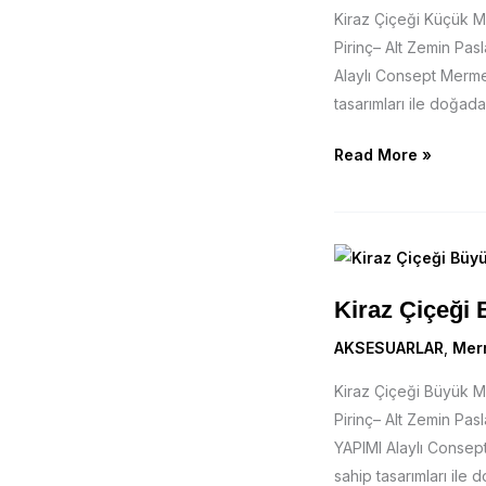
Kiraz Çiçeği Küçük
Pirinç– Alt Zemin Pa
Alaylı Consept Mermer
tasarımları ile doğada
Read More »
Kiraz
Çiçeği
Kiraz Çiçeği
Büyük
Mermer
AKSESUARLAR
,
Mer
Kase
Kiraz Çiçeği Büyük
Pirinç– Alt Zemin Pa
YAPIMI Alaylı Consept
sahip tasarımları ile 