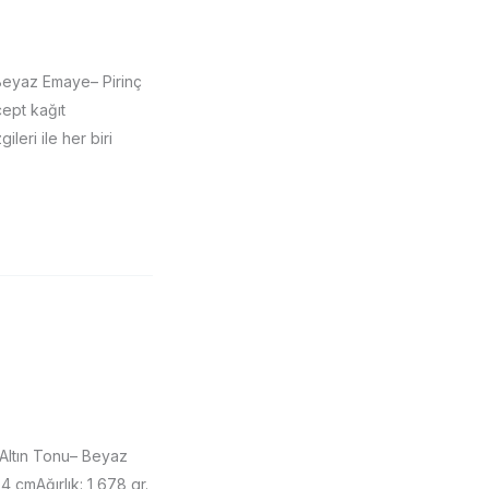
Beyaz Emaye– Pirinç
ept kağıt
ileri ile her biri
Altın Tonu– Beyaz
cmAğırlık: 1,678 gr.