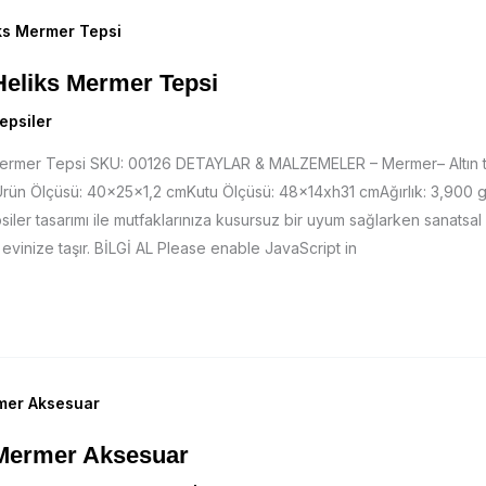
Heliks Mermer Tepsi
epsiler
 Mermer Tepsi SKU: 00126 DETAYLAR & MALZEMELER – Mermer– Altın
rün Ölçüsü: 40x25x1,2 cmKutu Ölçüsü: 48x14xh31 cmAğırlık: 3,900 gr.
er tasarımı ile mutfaklarınıza kusursuz bir uyum sağlarken sanatsal g
 evinize taşır. BİLGİ AL Please enable JavaScript in
 Mermer Aksesuar