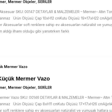
mer
,
Mermer Objeler
,
SERİLER
r Aksesuar SKU: 00147 DETAYLAR & MALZEMELER – Mermer– Altın T
slanmaz Ürün Ölçüsü: Çap 10xH12 cmKutu Ölçüsü: 19x17xH22 cmAğırlık
 Aksesuarlar soft renklere sahip ev aksesuarları natüralist ve yumu
n aldığı ilhamı olduğu gibi yansıtırken farklı
 Küçük Mermer Vazo
mer
,
Mermer Objeler
,
SERİLER
 Mermer Vazo SKU: 00146 DETAYLAR & MALZEMELER – Mermer– Altın
slanmaz Ürün Ölçüsü: Çap 8xH11 cmKutu Ölçüsü: 17x17xH26 cmAğırlık: 
 soft renklere sahip ev aksesuarları natüralist ve yumuşak hatlara sah