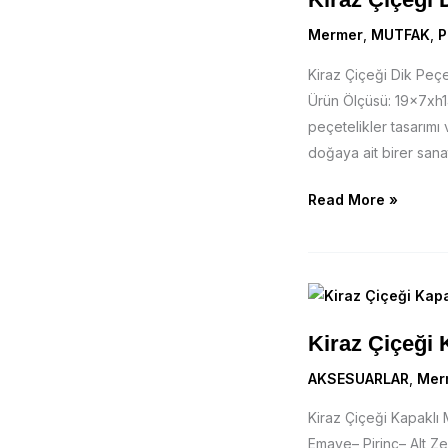
Dik
Peçetelik
Mermer
,
MUTFAK
,
P
Kiraz Çiçeği Dik Pe
Ürün Ölçüsü: 19x7xh1
peçetelikler tasarımı v
doğaya ait birer sana
Read More »
Kiraz
Çiçeği
Kiraz Çiçeği
Kapaklı
Mermer
AKSESUARLAR
,
Mer
Aksesuar
Kiraz Çiçeği Kapakl
Emaye– Pirinç– Alt Z