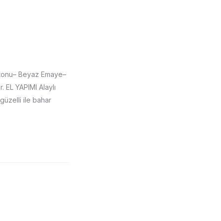
 tonu– Beyaz Emaye–
 EL YAPIMI Alaylı
üzelli ile bahar