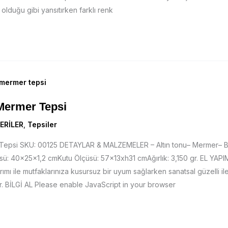
olduğu gibi yansıtırken farklı renk
 Mermer Tepsi
ERİLER
,
Tepsiler
 Tepsi SKU: 00125 DETAYLAR & MALZEMELER – Altın tonu– Mermer– B
ü: 40x25x1,2 cmKutu Ölçüsü: 57x13xh31 cmAğırlık: 3,150 gr. EL YAPIM
mı ile mutfaklarınıza kusursuz bir uyum sağlarken sanatsal güzelli ile
r. BİLGİ AL Please enable JavaScript in your browser