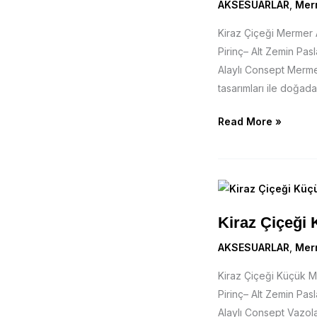
AKSESUARLAR
,
Mer
Kiraz Çiçeği Merme
Pirinç– Alt Zemin Pa
Alaylı Consept Mermer
tasarımları ile doğada
Read More »
Kiraz
Çiçeği
Kiraz Çiçeği
Küçük
Mermer
AKSESUARLAR
,
Mer
Vazo
Kiraz Çiçeği Küçük
Pirinç– Alt Zemin Pa
Alaylı Consept Vazolar