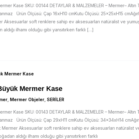
 Mermer Kase SKU: 00144 DETAYLAR & MALZEMELER – Mermer– Altın
slanmaz Ürün Ölçüsü: Çap 16xH10 cmKutu Ölçüsü: 25x25xH15 cmAğırlık
 Aksesuarlar soft renklere sahip ev aksesuarları natüralist ve yumu
n aldığı ilhamı olduğu gibi yansıtırken farklı […]
 Büyük Mermer Kase
mer
,
Mermer Objeler
,
SERİLER
 Mermer Kase SKU: 00143 DETAYLAR & MALZEMELER – Mermer– Altın
slanmaz Ürün Ölçüsü: Çap 29xH11 cmKutu Ölçüsü: 34x34xH14 cmAğırlı
 Mermer Aksesuarlar soft renklere sahip ev aksesuarları natüralist 
doğadan aldığı ilhamı olduğu gibi yansıtırken farklı