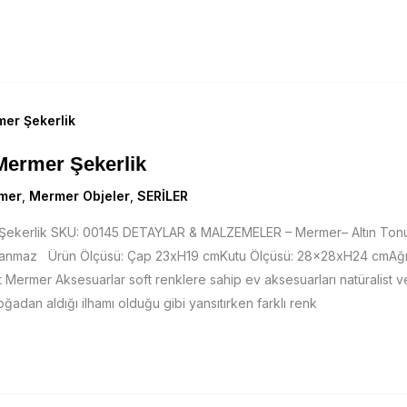
Mermer Şekerlik
mer
,
Mermer Objeler
,
SERİLER
 Şekerlik SKU: 00145 DETAYLAR & MALZEMELER – Mermer– Altın To
slanmaz Ürün Ölçüsü: Çap 23xH19 cmKutu Ölçüsü: 28x28xH24 cmAğırlı
 Mermer Aksesuarlar soft renklere sahip ev aksesuarları natüralist 
doğadan aldığı ilhamı olduğu gibi yansıtırken farklı renk