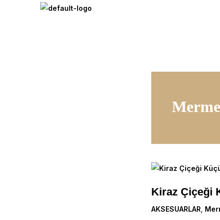
İçeriğe
atla
Merme
Kiraz
Çiçeği
Kiraz Çiçeği
Küçük
Mermer
AKSESUARLAR
,
Mer
Kase