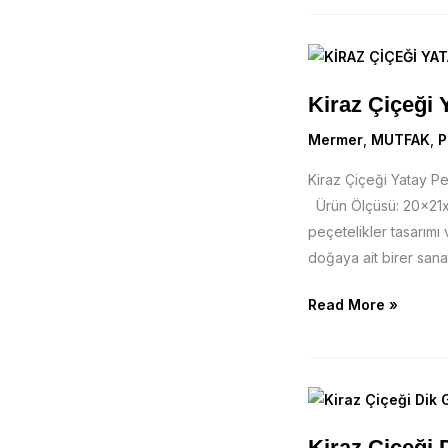
Kiraz
Çiçeği
Kiraz Çiçeği 
Yatay
Peçetelik
Mermer
,
MUTFAK
,
P
Kiraz Çiçeği Yatay 
Ürün Ölçüsü: 20x21xH
peçetelikler tasarımı v
doğaya ait birer sana
Read More »
Kiraz
Çiçeği
Kiraz Çiçeği 