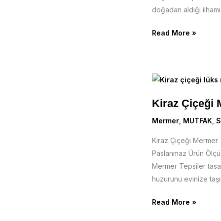
doğadan aldığı ilhamı 
Read More »
Kiraz
Çiçeği
Kiraz Çiçeği
Mermer
Tepsi
Mermer
,
MUTFAK
,
S
Kiraz Çiçeği Mermer
Paslanmaz Ürün Ölçüs
Mermer Tepsiler tasarı
huzurunu evinize taşı
Read More »