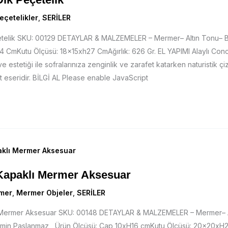
eçetelikler
,
SERİLER
çetelik SKU: 00129 DETAYLAR & MALZEMELER – Mermer– Altın Tonu– 
4 CmKutu Ölçüsü: 18x15xh27 CmAğırlık: 626 Gr. EL YAPIMI Alaylı Conc
e estetiği ile sofralarınıza zenginlik ve zarafet katarken naturistik çizg
t eseridir. BİLGİ AL Please enable JavaScript
 Kapaklı Mermer Aksesuar
mer
,
Mermer Objeler
,
SERİLER
ı Mermer Aksesuar SKU: 00148 DETAYLAR & MALZEMELER – Mermer– 
emin Paslanmaz Ürün Ölçüsü: Çap 10xH16 cmKutu Ölçüsü: 20x20xH24 