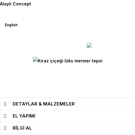
İçeriğe
Alaylı Concept
atla
English
DETAYLAR & MALZEMELER
EL YAPIMI
BİLGİ AL