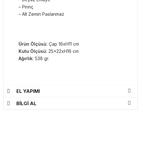
– Pirinç
– Alt Zemin Paslanmaz
Ürün Ölçüsü:
Çap 16xH11 cm
Kutu Ölçüsü:
25x22xH16 cm
Ağırlık:
538 gr.
EL YAPIMI
BİLGİ AL