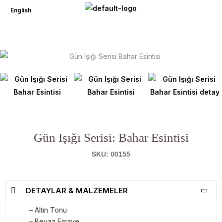
İçeriğe
English
atla
Gün Işığı Serisi: Bahar Esintisi
SKU: 00155
DETAYLAR & MALZEMELER
– Altın Tonu
– Beyaz Emaye