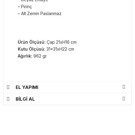
– Pirinç
– Alt Zemin Paslanmaz
Ürün Ölçüsü:
Çap 21xH16 cm
Kutu Ölçüsü:
31x31xH22 cm
Ağırlık:
962 gr.
EL YAPIMI
BİLGİ AL