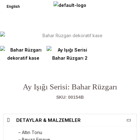
İçeriğe
English
atla
Ay Işığı Serisi: Bahar Rüzgarı
SKU: 00154B
DETAYLAR & MALZEMELER
– Altın Tonu
– Beyaz Emaye